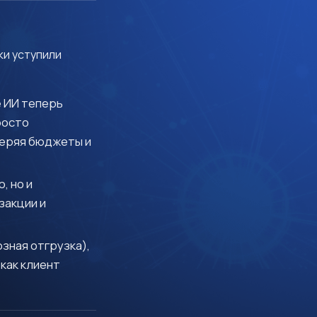
и уступили
 ИИ теперь
росто
веряя бюджеты и
, но и
закции и
зная отгрузка),
 как клиент