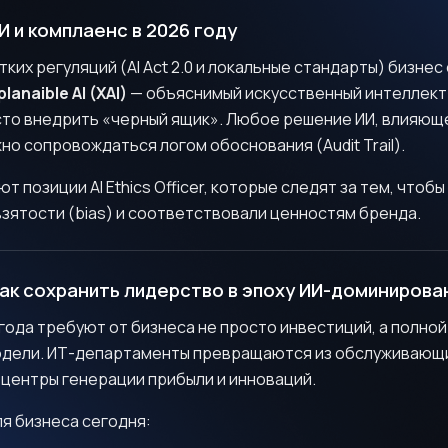
И и комплаенс в 2026 году
ких регуляций (AI Act 2.0 и локальные стандарты) бизнес
planaible AI (XAI)
— объяснимый искусственный интеллект.
то внедрить «черный ящик». Любое решение ИИ, влияюще
но сопровождаться логом обоснования (Audit Trail).
т позиции AI Ethics Officer, которые следят за тем, чтоб
зятости (bias) и соответствовали ценностям бренда.
ак сохранить лидерство в эпоху ИИ-доминирова
года требуют от бизнеса не просто инвестиций, а полно
дели. ИТ-департаменты превращаются из обслуживающ
 центры генерации прибыли и инноваций.
я бизнеса сегодня: