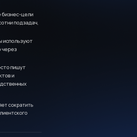
е бизнес-цели
сотни подзадач,
ы используют
о через
осто пишут
ктов и
одственных
яет сократить
клиентского