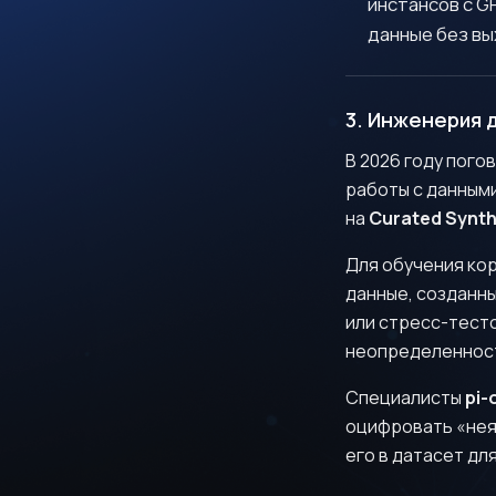
инстансов с G
данные без вы
3. Инженерия 
В 2026 году пого
работы с данными
на
Curated Synth
Д
Для обучения ко
данные, созданн
или стресс-тесто
неопределенност
Специалисты
pi-
оцифровать «неяв
его в датасет дл