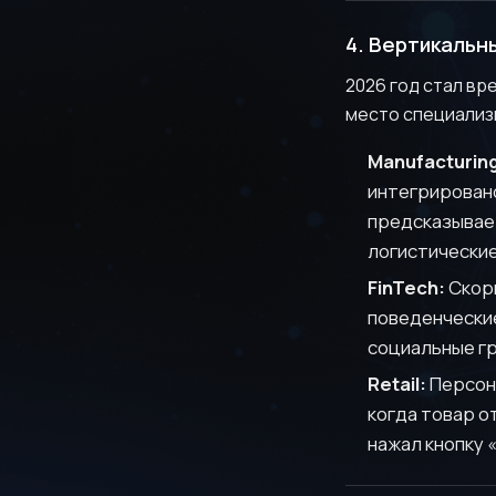
4. Вертикальн
2026 год стал в
место специализ
Manufacturing
интегрировано
предсказывает
логистические
FinTech:
Скори
поведенческие
социальные гр
Retail:
Персона
когда товар о
нажал кнопку 