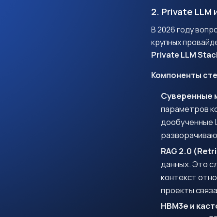
2. Private LL
В 2026 году вопр
крупных провайде
Private LLM Stac
Компоненты сте
Суверенные 
параметров к
дообученные L
разворачиваю
RAG 2.0 (Retr
данных. Это с
контекст отно
проекты связа
HBM3e и каст