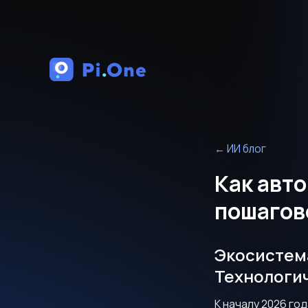
←
ИИ блог
Как авт
пошагов
Экосистема
Технологич
К началу 2026 г