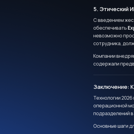
5. Этический И
С введением жест
обеспечивать
Ex
невозможно прос
сотрудника, долж
Компании внедряю
содержали предв
Заключение: К
Технологии 2026 
операционной мо
подразделений в
Основные шаги дл