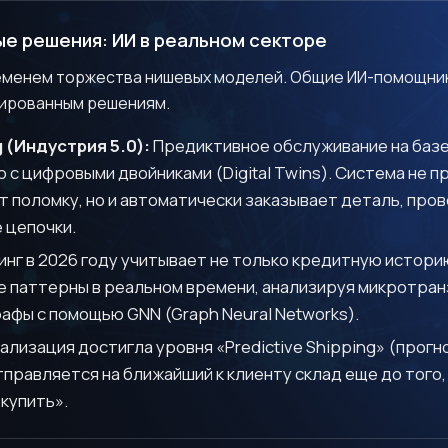
ые решения: ИИ в реальном секторе
ременем торжества нишевых моделей. Общие ИИ-помощник
ированным решениям.
 (Индустрия 5.0):
Предиктивное обслуживание на базе
Я даю согласие на обработку персональных данных в
 с цифровыми двойниками (Digital Twins). Система не п
соответствии с
Политикой конфиденциальности
 поломку, но и автоматически заказывает деталь, про
 цепочки.
Жду ответа
нг в 2026 году учитывает не только кредитную историю
 паттерны в реальном времени, анализируя микротран
афы с помощью GNN (Graph Neural Networks).
лизация достигла уровня «Predictive Shipping» (прогно
тправляется на ближайший к клиенту склад еще до того,
«купить».