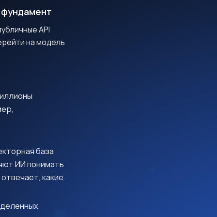
к фундамент
публичные API
перейти на модель
риллионы
мер,
екторная база
яют ИИ понимать
 отвечает, какие
ыделенных