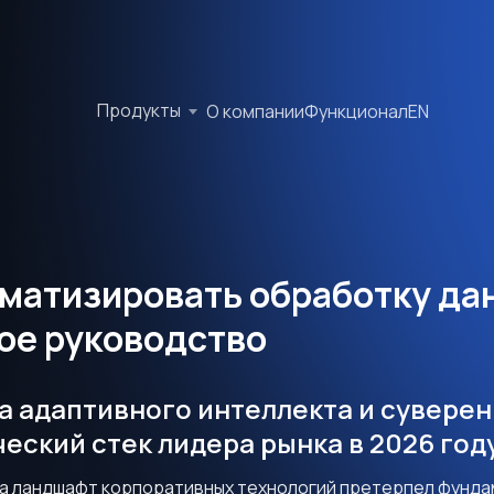
Продукты
О компании
Функционал
EN
оматизировать обработку да
ое руководство
 адаптивного интеллекта и суверен
еский стек лидера рынка в 2026 год
ода ландшафт корпоративных технологий претерпел фунд