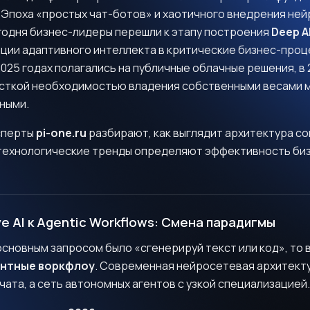
Эпоха «простых чат-ботов» и хаотичного внедрения не
годня бизнес-лидеры перешли к этапу построения
Deep AI
ции адаптивного интеллекта в критические бизнес-проц
025 годах полагались на публичные облачные решения, в 
есткой необходимостью владения собственными весами 
ными.
ксперты
pi-one.ru
разбирают, как выглядит архитектура с
 технологические тренды определяют эффективность би
ve AI к Agentic Workflows: Смена парадигмы
 основным запросом было «сгенерируй текст или код», то 
ентные воркфлоу
. Современная нейросетевая архитекту
 чата, а сеть автономных агентов с узкой специализацией.