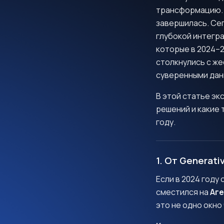
трансформацию. 
завершилась. Се
глубокой интегра
которые в 2024–2
столкнулись с ж
суверенными дан
В этой статье э
решений и какие
году.
1. От Generati
Если в 2024 году
сместился на
Аг
это не одно окно