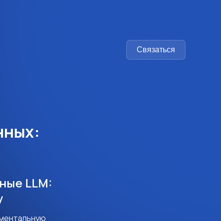
Связаться
нных:
ные LLM:
у
аментальную