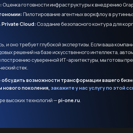
:
Оценка готовности инфраструктуры к внедрению Gra
тономии:
Пилотирование агентных воркфлоу в рутинны
Private Cloud:
Создание безопасного контура для кор
ь, и оно требует глубокой экспертизы. Если ваша компан
овых решений на базе искусственного интеллекта, авто
и построению суверенной ИТ-архитектуры, мы готовы пр
ческий стек.
 обсудить возможности трансформации вашего бизн
м нового поколения,
закажите у нас услугу по этой с
ире высоких технологий —
pi-one.ru
.