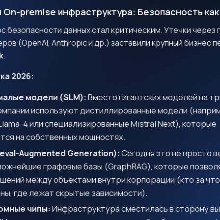
M и On-premise инфраструктура: Безопасность ка
ос безопасности данных стал критическим. Утечки через 
ров (OpenAI, Anthropic и др.) заставили крупный бизнес 
k
.
ка 2026:
малые модели (SLM):
Вместо гигантских моделей на т
омпании используют дистиллированные модели (напри
lama-4 или специализированные Mistral Next), которые
тся на собственных мощностях.
ieval-Augmented Generation):
Сегодня это не просто в
ложнейшие графовые базы (GraphRAG), которые позвол
шений между объектами внутри корпорации (кто за что
ны, где лежат скрытые зависимости).
омные чипы:
Инфраструктура сместилась в сторону в