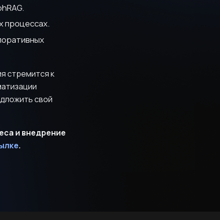
phRAG.
х процессах.
поративных
ия стремится к
матизации
едложить свой
еса и внедрение
сылке
.