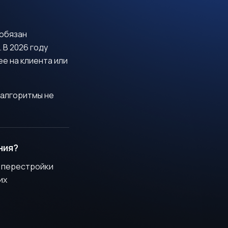
 обязан
 В 2026 году
е на клиента или
ы алгоритмы не
ния?
й перестройки
их