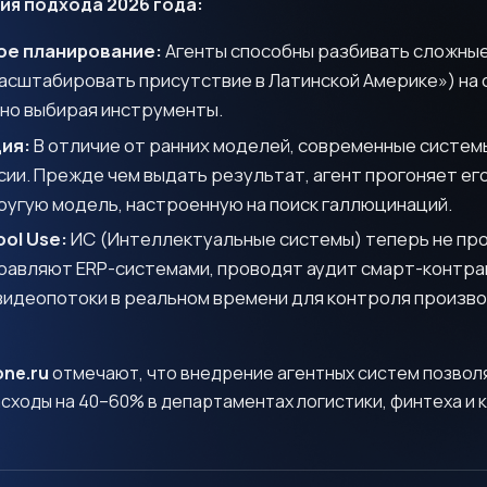
ия подхода 2026 года:
ое планирование:
Агенты способны разбивать сложны
асштабировать присутствие в Латинской Америке») на 
но выбирая инструменты.
ия:
В отличие от ранних моделей, современные систем
ии. Прежде чем выдать результат, агент прогоняет ег
ругую модель, настроенную на поиск галлюцинаций.
ool Use:
ИС (Интеллектуальные системы) теперь не пр
правляют ERP-системами, проводят аудит смарт-контра
видеопотоки в реальном времени для контроля произв
one.ru
отмечают, что внедрение агентных систем позвол
сходы на 40–60% в департаментах логистики, финтеха и 