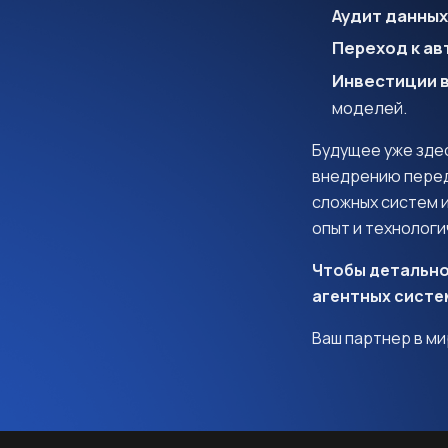
Аудит данных
Переход к ав
Инвестиции в 
моделей.
Будущее уже здес
внедрению перед
сложных систем 
опыт и технологи
Чтобы детально
агентных систе
Ваш партнер в м