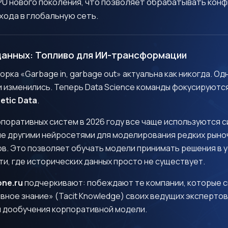
PU нового поколения, что позволяет обрабатывать ко
хода в глобальную сеть.
данных: Топливо для ИИ-трансформации
Есть проект или вопросы о
ворка «Garbage in, garbage out» актуальна как никогда. О
Pi.One?
 изменились. Теперь Data Science команды фокусируются
etic Data
.
авайте обсудим!
рпоративных систем в 2026 году все чаще используются 
ые другими нейросетями для моделирования редких рыно
в. Это позволяет обучать модели принимать решения в 
и, где исторических данных просто не существует.
one.ru
подчеркивают: побеждают те компании, которые 
ное знание» (Tacit Knowledge) своих ведущих экспертов
я дообучения корпоративной модели.