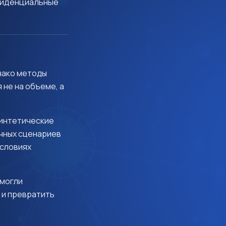
нфиденциальные
днако методы
 не на объеме, а
синтетические
чных сценариев
условиях
смогли
 и превратить