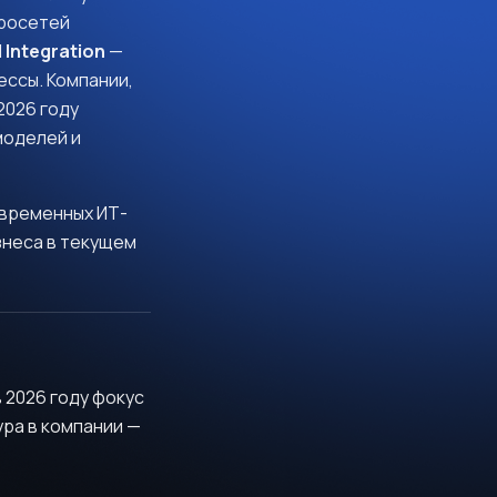
йросетей
 Integration
—
ессы. Компании,
2026 году
моделей и
овременных ИТ-
знеса в текущем
в 2026 году фокус
ра в компании —