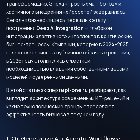
трансформацию. Эпоха «простых чат-ботов» и
хаотичного внедрения нейросетей завершилась.
Сегодня бизнес-лидеры перешли к этапу
построения
Deep AI Integration
— глубокой
интеграции адаптивного интеллекта в критические
бизнес-процессы. Компании, которые в 2024–2025
годах полагались на публичные облачные решения,
в 2026 году столкнулись с жесткой
необходимостью владения собственными весами
моделей и суверенными данными.
В этой статье эксперты
pi-one.ru
разбирают, как
выглядит архитектура современных ИТ-решений и
какие технологические тренды определяют
эффективность бизнеса в текущем году.
1. От Generative AI к Agentic Workflows: