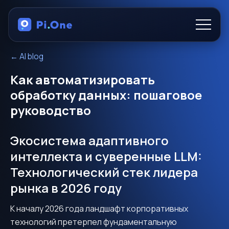
←
AI blog
Products
Как автоматизировать
About
обработку данных: пошаговое
руководство
Functionality
Экосистема адаптивного
интеллекта и суверенные LLM:
RU
Технологический стек лидера
рынка в 2026 году
К началу 2026 года ландшафт корпоративных
технологий претерпел фундаментальную