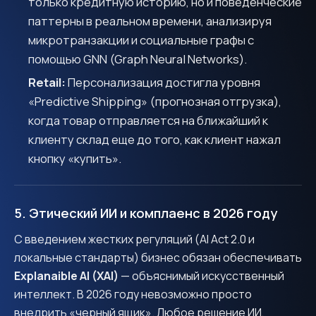
только кредитную историю, но и поведенческие
паттерны в реальном времени, анализируя
микротранзакции и социальные графы с
помощью GNN (Graph Neural Networks).
Retail:
Персонализация достигла уровня
«Predictive Shipping» (прогнозная отгрузка),
когда товар отправляется на ближайший к
клиенту склад еще до того, как клиент нажал
кнопку «купить».
5. Этический ИИ и комплаенс в 2026 году
С введением жестких регуляций (AI Act 2.0 и
локальные стандарты) бизнес обязан обеспечивать
Explanaible AI (XAI)
— объяснимый искусственный
интеллект. В 2026 году невозможно просто
внедрить «черный ящик». Любое решение ИИ,