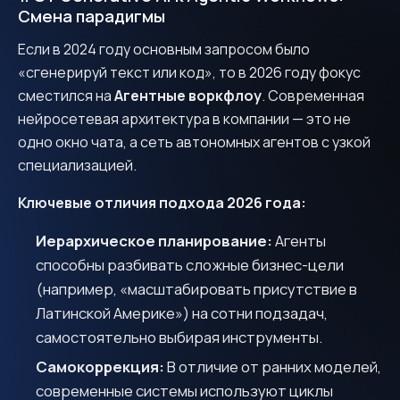
Смена парадигмы
Если в 2024 году основным запросом было
«сгенерируй текст или код», то в 2026 году фокус
сместился на
Агентные воркфлоу
. Современная
нейросетевая архитектура в компании — это не
одно окно чата, а сеть автономных агентов с узкой
специализацией.
Ключевые отличия подхода 2026 года:
Иерархическое планирование:
Агенты
способны разбивать сложные бизнес-цели
(например, «масштабировать присутствие в
Латинской Америке») на сотни подзадач,
самостоятельно выбирая инструменты.
Самокоррекция:
В отличие от ранних моделей,
современные системы используют циклы