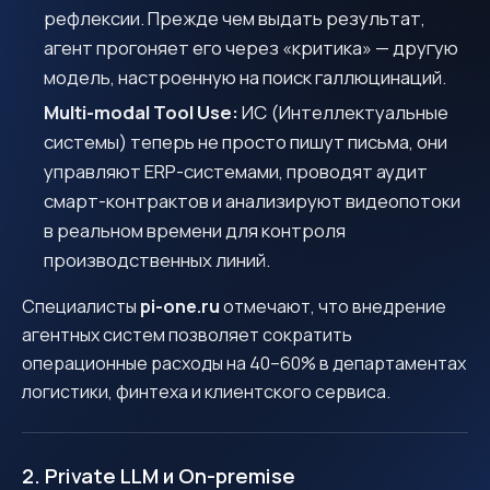
рефлексии. Прежде чем выдать результат,
агент прогоняет его через «критика» — другую
модель, настроенную на поиск галлюцинаций.
Multi-modal Tool Use:
ИС (Интеллектуальные
системы) теперь не просто пишут письма, они
управляют ERP-системами, проводят аудит
смарт-контрактов и анализируют видеопотоки
в реальном времени для контроля
производственных линий.
Специалисты
pi-one.ru
отмечают, что внедрение
агентных систем позволяет сократить
операционные расходы на 40–60% в департаментах
логистики, финтеха и клиентского сервиса.
2. Private LLM и On-premise