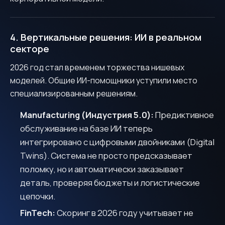
4. Вертикальные решения: ИИ в реальном
секторе
I consent to the processing of my personal data in
2026 год стал временем торжества нишевых
accordance with the
Privacy Policy
моделей. Общие ИИ-помощники уступили место
специализированным решениям.
Waiting for response
Manufacturing (Индустрия 5.0):
Предиктивное
обслуживание на базе ИИ теперь
интегрировано с цифровыми двойниками (Digital
Twins). Система не просто предсказывает
поломку, но и автоматически заказывает
деталь, проверяя бюджеты и логистические
цепочки.
FinTech:
Скоринг в 2026 году учитывает не