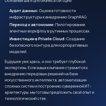
Основные шаги для бизнеса сегодня:
Аудит данных:
Оценка готовности
инфраструктуры к внедрению GraphRAG.
Переход к автономии:
Пилотирование
агентных воркфлоу в рутинных процессах.
Инвестиции в Private Cloud:
Создание
безопасного контура для корпоративных
моделей.
Будущее уже здесь, и оно требует глубокой
экспертизы. Если ваша компания стремится к
внедрению передовых решений на базе
искусственного интеллекта, автоматизации
сложных систем и построению суверенной ИТ-
архитектуры, мы готовы предложить свой опыт и
технологический стек.