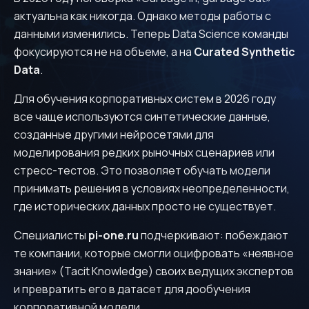
актуальна как никогда. Однако методы работы с
данными изменились. Теперь Data Science команды
фокусируются не на объеме, а на
Curated Synthetic
Have a project or questions
Data
.
about Pi.One?
Для обучения корпоративных систем в 2026 году
Let's discuss!
все чаще используются синтетические данные,
созданные другими нейросетями для
моделирования редких рыночных сценариев или
стресс-тестов. Это позволяет обучать модели
принимать решения в условиях неопределенности,
где исторических данных просто не существует.
Специалисты
pi-one.ru
подчеркивают: побеждают
те компании, которые смогли оцифровать «неявное
знание» (Tacit Knowledge) своих ведущих экспертов
и превратить его в датасет для дообучения
корпоративной модели.