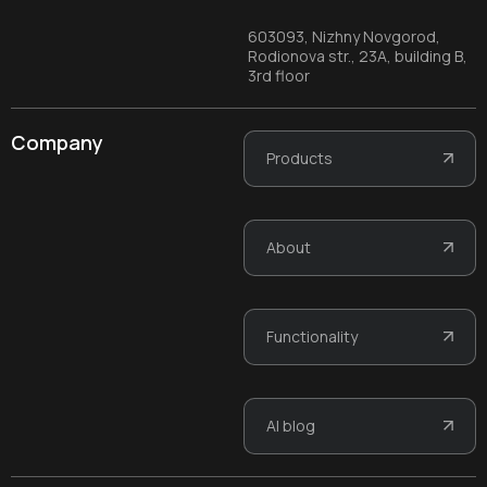
603093, Nizhny Novgorod,
Rodionova str., 23A, building B,
3rd floor
Company
Products
About
Functionality
AI blog