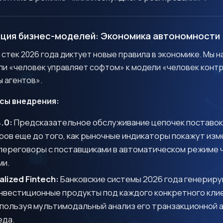
ация бизнес-моделей: Экономика автономности
стек 2026 года диктует новые правила в экономике. Мы 
Есть проект или вопросы о
ли «человек управляет софтом» к модели «человек конт
 агентов».
Pi.One?
сы внедрения:
авайте обсудим!
4.0:
Предсказательное обслуживание цепочек поставок
ов еще до того, как рыночные индикаторы покажут изм
 переговоры с поставщиками в автоматическом режиме
ми.
lized Fintech:
Банковские системы 2026 года генерир
нвестиционные продукты под каждого конкретного кли
пользуя мультимодальный анализ его транзакционной а
еда.