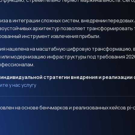
функцию, стремительно теряют маржинальность. Сегод
иза в интеграции сложных систем, внедрении передовых 
зоустойчивых архитектур позволяет трансформировать 
ированный инструмент извлечения прибыли.
ния нацелена на масштабную цифровую трансформацию,
м или модернизацию инфраструктуры под требования 202
офессионалам.
 индивидуальной стратегии внедрения и реализации 
ите у нас услугу
влен на основе бенчмарков и реализованных кейсов pi-on