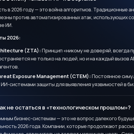
ь в 2026 году — это война алгоритмов. Традиционные а
езны против автоматизированных атак, использующих с
е ИИ.
ты 2026:
chitecture (ZTA):
Принцип «никому не доверяй, всегда 
страняется не только на людей, но и на каждый вызов A
агентов.
hreat Exposure Management (CTEM):
Постоянное симу
ИИ-системами защиты для выявления уязвимостей в би
ак не остаться в «технологическом прошлом»?
омным бизнес-системам — это не вопрос далекого будуще
ьность 2026 года. Компании, которые продолжают рассм