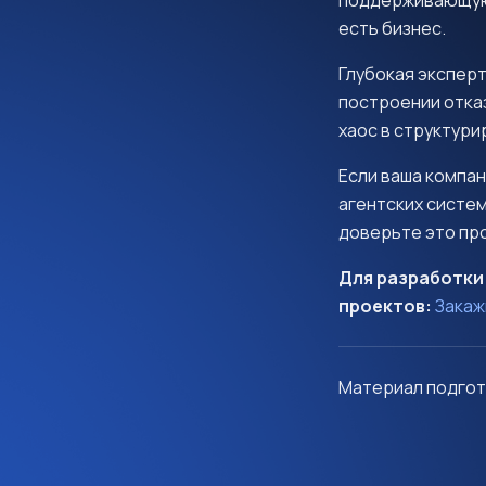
поддерживающую 
есть бизнес.
Глубокая эксперт
построении отка
хаос в структур
Если ваша компа
агентских систе
доверьте это пр
Для разработки
проектов:
Закаж
Материал подгото