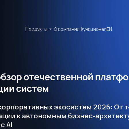
Продукты
О компании
Функционал
EN
 обзор отечественной платф
ции систем
корпоративных экосистем 2026: От 
ации к автономным бизнес-архитект
c AI