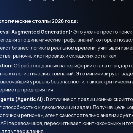
логические столпы 2026 года:
ieval-Augmented Generation):
Это уже не просто поиск 
егодня это динамические графы знаний, которые позво
екст бизнес-логики в реальном времени, учитывая изме
тве, рыночных котировках и складских остатках.
ation:
Обработка данных на периферии стала стандарт
ных и логистических компаний. Это минимизирует задер
высочайший уровень безопасности, так как критически
периметр предприятия.
ents (Agentic AI):
В отличие от традиционных скрипто
 способностью к декомпозиции задач. Получив цель «
осточном регионе», агент самостоятельно анализирует
 API перевозчиков, пересчитывает юнит-экономику и г
 для утверждения.