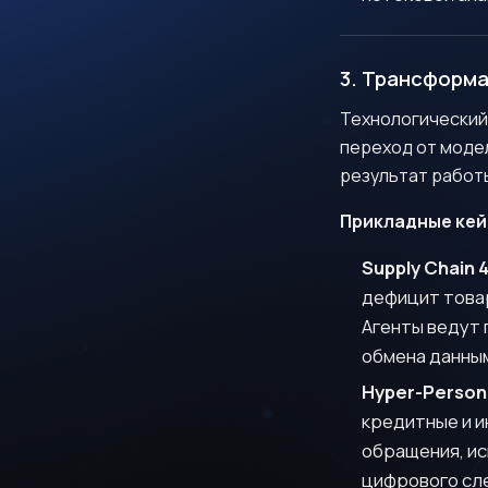
3. Трансформ
Технологический 
переход от моде
результат работы
Прикладные кей
Д
Supply Chain 
дефицит товар
Агенты ведут
обмена данны
Hyper-Persona
кредитные и и
обращения, ис
цифрового сл