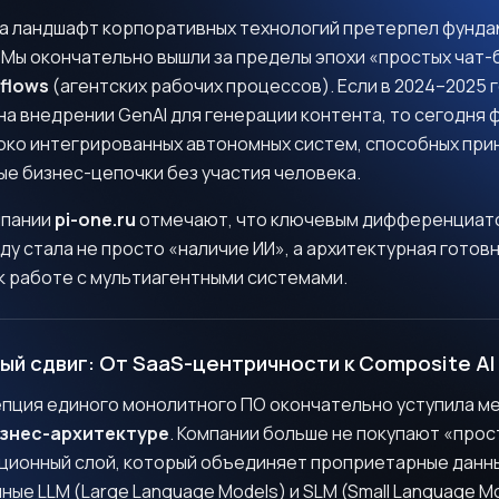
ода ландшафт корпоративных технологий претерпел фунд
Мы окончательно вышли за пределы эпохи «простых чат-б
flows
(агентских рабочих процессов). Если в 2024–2025 
а внедрении GenAI для генерации контента, то сегодня 
боко интегрированных автономных систем, способных при
ые бизнес-цепочки без участия человека.
мпании
pi-one.ru
отмечают, что ключевым дифференциат
оду стала не просто «наличие ИИ», а архитектурная готов
к работе с мультиагентными системами.
ный сдвиг: От SaaS-центричности к Composite AI
цепция единого монолитного ПО окончательно уступила м
знес-архитектуре
. Компании больше не покупают «про
ционный слой, который объединяет проприетарные данн
ые LLM (Large Language Models) и SLM (Small Language Mo