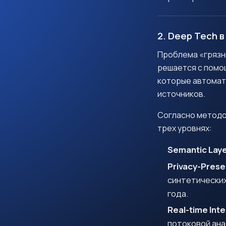
2. Deep Tech 
Проблема «грязн
решается с пом
которые автомат
источников.
Согласно метод
трех уровнях:
Semantic Laye
Privacy-Prese
синтетически
года.
Real-time Inte
потоковой ана