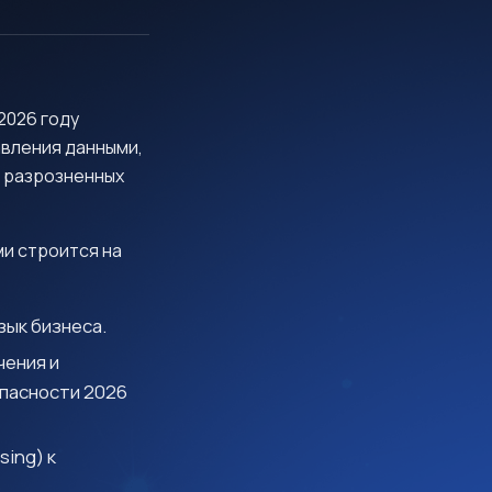
2026 году
вления данными,
 разрозненных
ми строится на
зык бизнеса.
ения и
пасности 2026
ing) к