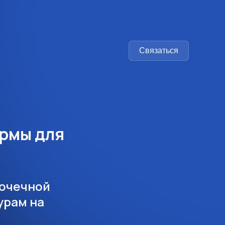
Связаться
ормы для
точечной
урам на