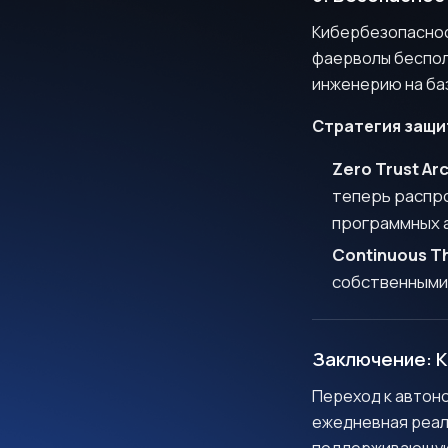
Кибербезопасност
фаерволы беспол
инженерию на баз
Стратегия защи
Zero Trust Ar
теперь распро
программных 
Continuous T
собственными 
Заключение: К
Переход к автон
ежедневная реал