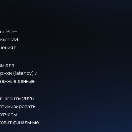
по PDF-
ляют ИИ
нения в
ом для
жки (latency) и
 важные данные
в, агенты 2026
оптимизировать
 отчеты,
отовит финальные