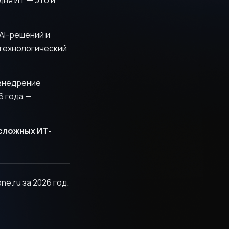
ня ИТ — это и
AI-решений и
технологический
 внедрение
6 года —
сложных ИТ-
e.ru за 2026 год.