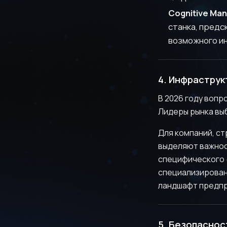
Cognitive Man
станка, предс
возможного и
4. Инфраструк
В 2026 году воп
Лидеры рынка в
Для компаний, с
выделяют важнос
специфического 
специализированн
ландшафт предпр
5. Безопаснос