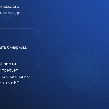
м каждого
 недели до
ыть бинарным.
pi-one.ru
й требует
ело к появлению
уются в ИТ-