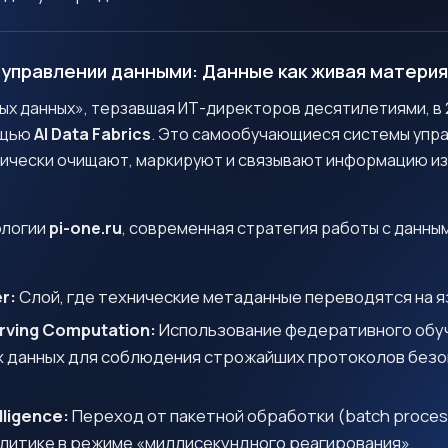
в управлении данными: Данные как живая материя
ых данных», терзавшая ИТ-директоров десятилетиями, в 
ощью
AI Data Fabrics
. Это самообучающиеся системы упра
ически очищают, маркируют и связывают информацию из
ологии
pi-one.ru
, современная стратегия работы с данны
r:
Слой, где технические метаданные переводятся на я
rving Computation:
Использование федеративного обуч
х данных для соблюдения строжайших протоколов безо
lligence:
Переход от пакетной обработки (batch process
литике в режиме «миллисекундного реагирования».