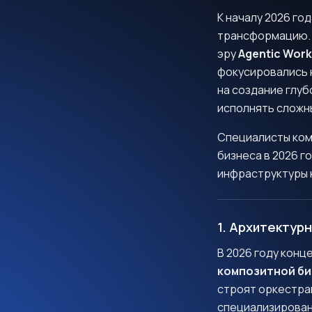
К началу 2026 г
трансформацию. 
эру
Agentic Work
фокусировались н
на создание глу
исполнять сложн
Специалисты ко
бизнеса в 2026 г
инфраструктуры 
1. Архитектур
В 2026 году кон
композитной би
строят оркестра
специализированн