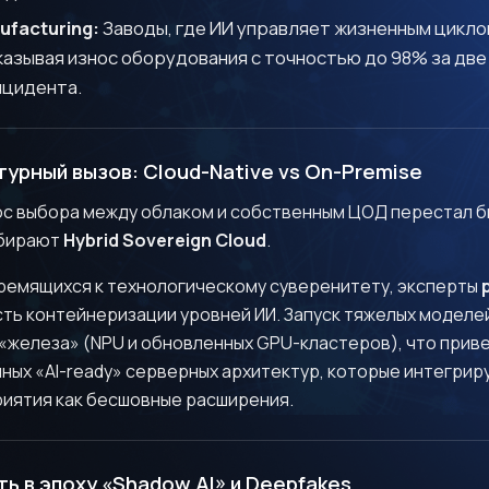
ufacturing:
Заводы, где ИИ управляет жизненным цикло
казывая износ оборудования с точностью до 98% за две
нцидента.
турный вызов: Cloud-Native vs On-Premise
Я даю согласие на обработку персональных данных в
соответствии с
Политикой конфиденциальности
рос выбора между облаком и собственным ЦОД перестал б
ыбирают
Hybrid Sovereign Cloud
.
Жду ответа
тремящихся к технологическому суверенитету, эксперты
ть контейнеризации уровней ИИ. Запуск тяжелых моделе
«железа» (NPU и обновленных GPU-кластеров), что прив
ых «AI-ready» серверных архитектур, которые интегрир
иятия как бесшовные расширения.
ть в эпоху «Shadow AI» и Deepfakes