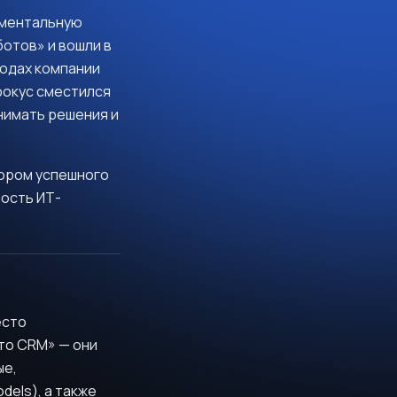
аментальную
отов» и вошли в
годах компании
фокус сместился
нимать решения и
ором успешного
ность ИТ-
есто
сто CRM» — они
ые,
dels), а также