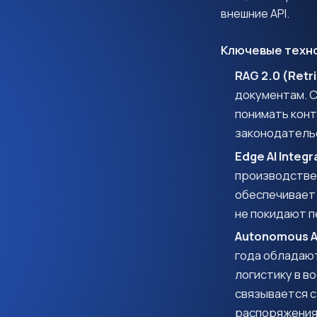
внешние API.
Ключевые техно
RAG 2.0 (Retr
документам. С
понимать конт
законодательс
Edge AI Integr
производствен
обеспечивает 
не покидают 
Autonomous Ag
года обладают
логистику в в
связывается с
распоряжения