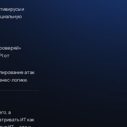
нтивирусы и
оциальную
проверяй»
PI от
лирование атак
знес-логике.
го, а
атривать ИТ как