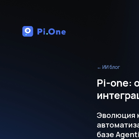
←
ИИ блог
Pi-one:
интегра
Эволюция 
автоматиз
базе Agenti