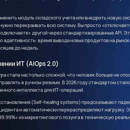
аменить модуль складского учета или внедрить новую си
 нужно перекраивать всю систему. Вы просто «отключает
подключаете» другой через стандартизированные API. Э
 адаптивность: время вывода новых продуктов на рынок 
сяцев до недель.
лении ИТ (AIOps 2.0)
ра стала настолько сложной, что человек больше не спо
правлять в ручном режиме. В 2026 году стандартом стал
енного интеллекта для ИТ-операций.
становления (Self-healing systems) предсказывают паде
Я даю согласие на обработку персональных данных в
соответствии с
Политикой конфиденциальности
инцидента и автоматически перераспределяют нагрузку. 
99.99%» из маркетингового лозунга в техническую реаль
Жду ответа