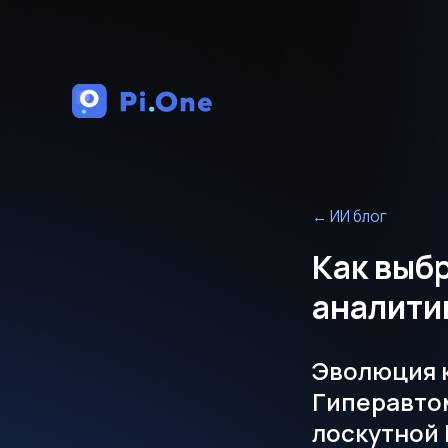
←
ИИ блог
Как выб
аналити
Эволюция 
Гиперавтом
лоскутной