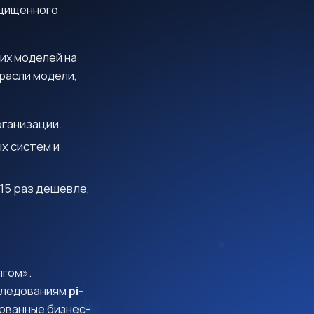
ащищенного
ких моделей на
расли модели,
ганизации.
х систем и
15 раз дешевле,
лгом».
сследованиям
pi-
акованные бизнес-