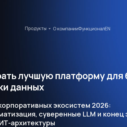
Продукты
О компании
Функционал
EN
рать лучшую платформу для 
ки данных
корпоративных экосистем 2026:
атизация, суверенные LLM и конец 
 ИТ-архитектуры