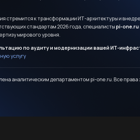
ния стремится к трансформации ИТ-архитектуры и внедр
тствующих стандартам 2026 года, специалисты
pi-one.ru
ертизу мирового уровня.
льтацию по аудиту и модернизации вашей ИТ-инфрас
ную услугу
ена аналитическим департаментом pi-one.ru. Все права