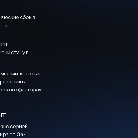
ческие сбои в
нове
дят
 они станут
Компании, которые
ерационных
ческого фактора»
нт
вано серией
ыбирают
On-