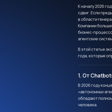
К началу 2026 г
сдвиг. Если пред
в области генера
Компании больше
бизнес-процессо
агентские систем
В этой статье э
года, которые о
1. От Chatbo
В 2026 году кон
«автономных аген
обладают полном
человека.