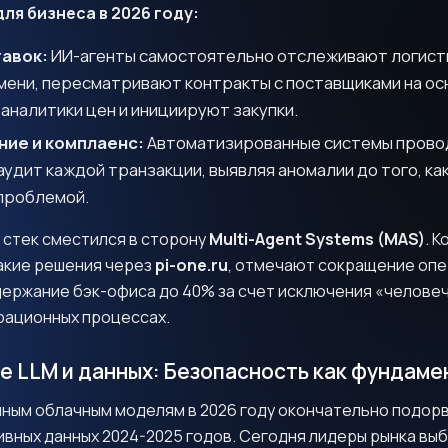
для бизнеса в 2026 году:
авок:
ИИ-агенты самостоятельно отслеживают логисти
мени, пересматривают контракты с поставщиками на ос
аналитики цен и инициируют закупки.
ие и комплаенс:
Автоматизированные системы прово
удит каждой транзакции, выявляя аномалии до того, как
проблемой.
 стек сместился в сторону
Multi-Agent Systems (MAS)
. 
акие решения через
pi-one.ru
, отмечают сокращение оп
держание бэк-офиса до 40% за счет исключения «челове
рационных процессах.
е LLM и данных: Безопасность как фундаме
чным облачным моделям в 2026 году окончательно подор
ивных данных 2024-2025 годов. Сегодня лидеры рынка в