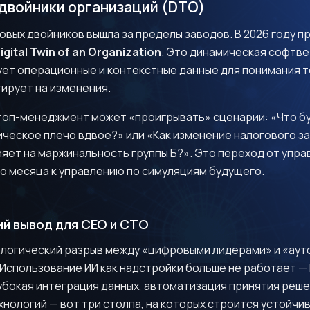
 двойники организаций (DTO)
вых двойников вышла за пределы заводов. В 2026 году п
igital Twin of an Organization
. Это динамическая софтве
ет операционные и контекстные данные для понимания то
ирует на изменения.
оп-менеджмент может «проигрывать» сценарии: «Что бу
ическое плечо вдвое?» или «Как изменение налогового 
ияет на маржинальность группы Б?». Это переход от упра
о месяца к управлению по симуляциям будущего.
й вывод для CEO и CTO
нологический разрыв между «цифровыми лидерами» и «ау
Использование ИИ как надстройки больше не работает —
убокая интеграция данных, автоматизация принятия реше
нологий — вот три столпа, на которых строится устойчи