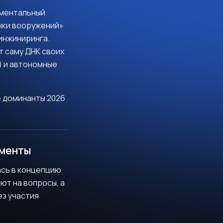
аментальный
онки вооружений»
инжиниринга.
т саму ДНК своих
) и автономные
 доминанты 2026
аменты
ась в концепцию
ют на вопросы, а
з участия