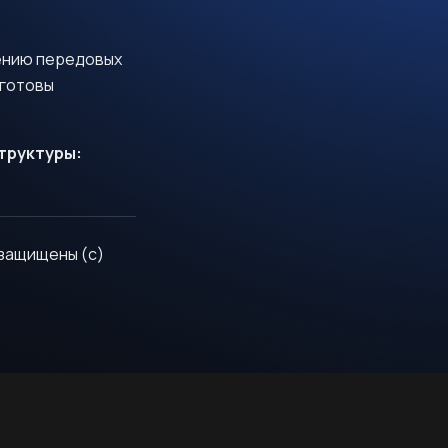
ению передовых
готовы
труктуры:
 защищены (с)