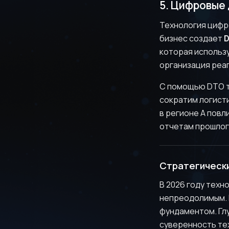
5. Цифровые
Технология цифро
бизнес создает
D
которая использу
организация реаг
С помощью DTO т
сократим логист
в регионе А повл
отчетам прошлог
Стратегически
В 2026 году тех
непреодолимым. 
фундаментом. Гл
суверенность тех