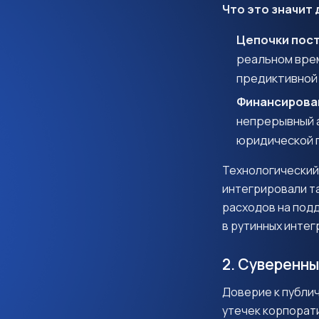
Что это значит 
Цепочки пост
реальном вре
предиктивной 
Финансирован
непрерывный а
юридической 
Технологический
интегрировали т
расходов на под
в рутинных интег
2. Суверенны
Доверие к публи
утечек корпорат