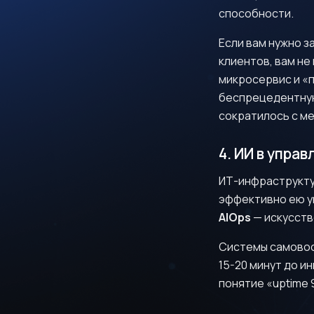
способности.
Если вам нужно з
клиентов, вам не
микросервис и «
беспрецедентную
сократилось с ме
4. ИИ в управ
ИТ-инфраструкту
эффективно ею у
AIOps
— искусств
Системы самовос
15-20 минут до 
понятие «uptime 