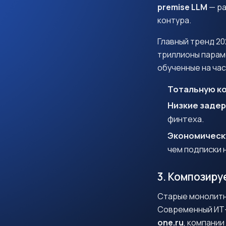
premise LLM
— ра
контура.
Главный тренд 20
триллионы парам
обученные на час
Тотальную к
Низкие задер
финтеха.
Экономическ
чем подписки н
3. Композиру
Старые монолитн
Д
Современный ИТ-
one.ru
, компании