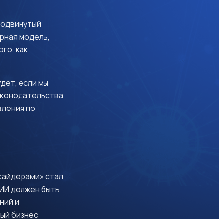
родвинутый
рная модель,
го, как
дет, если мы
законодательства
вления по
тсайдерами» стал
 ИИ должен быть
ний и
вый бизнес