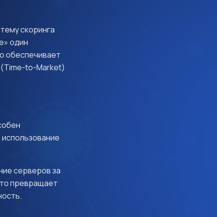
стему скоринга
е» один
то обеспечивает
(Time-to-Market)
собен
о использование
ние серверов за
Это превращает
ность.