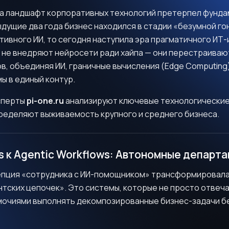
ода ландшафт корпоративных технологий претерпел фунд
ыдущие два года бизнес находился в стадии «безумной г
тивного ИИ, то сегодня наступила эра прагматичного ИТ-
 не внедряют нейросети ради хайпа — они перестраиваю
в, объединяя ИИ, граничные вычисления (Edge Computing
ы в единый контур.
ксперты
pi-one.ru
анализируют ключевые технологические
пределяют выживаемость крупного и среднего бизнеса.
ts к Agentic Workflows: Автономные департ
цепция «сотрудника с ИИ-помощником» трансформировал
тских цепочек». Это системы, которые не просто отвеча
очиями выполнять декомпозированные бизнес-задачи бе