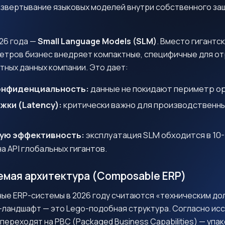
звертывание языковых моделей внутри собственного з
26 года —
Small Language Models (SLM)
. Вместо гигантс
етров бизнес внедряет компактные, специфичные для от
тных данных компании. Это дает:
онфиденциальность:
данные не покидают периметр ор
жки (Latency):
критически важно для производственны
ую эффективность:
эксплуатация SLM обходится в 10-
а API глобальных гигантов.
Есть проект или вопросы о
емая архитектура (Composable ERP)
Pi.One?
ые ERP-системы в 2026 году считаются «техническим до
авайте обсудим!
ландшафт — это Lego-подобная структура. Согласно и
 переходят на PBC (Packaged Business Capabilities) — уп