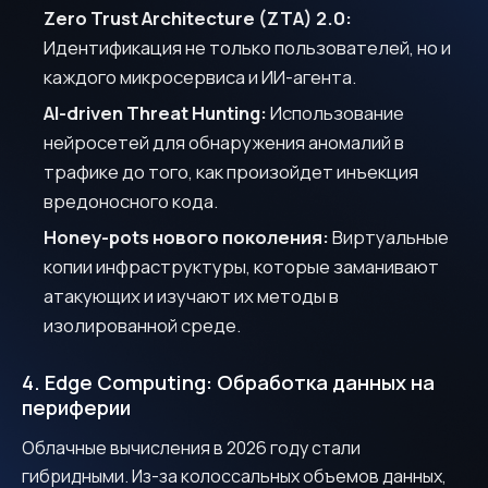
Zero Trust Architecture (ZTA) 2.0:
Идентификация не только пользователей, но и
каждого микросервиса и ИИ-агента.
AI-driven Threat Hunting:
Использование
нейросетей для обнаружения аномалий в
трафике до того, как произойдет инъекция
вредоносного кода.
Honey-pots нового поколения:
Виртуальные
копии инфраструктуры, которые заманивают
атакующих и изучают их методы в
изолированной среде.
I consent to the processing of my personal data in
4. Edge Computing: Обработка данных на
accordance with the
Privacy Policy
периферии
Облачные вычисления в 2026 году стали
Waiting for response
гибридными. Из-за колоссальных объемов данных,