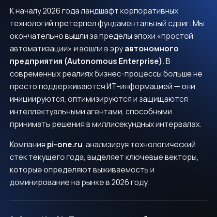
К началу 2026 года ландшафт корпоративных
технологий претерпел фундаментальный сдвиг. Мы
окончательно вышли за пределы эпохи «простой
автоматизации» и вошли в эру
автономного
предприятия (Autonomous Enterprise)
. В
современных реалиях бизнес-процессы больше не
просто поддерживаются ИТ-информацией — они
инициируются, оптимизируются и защищаются
интеллектуальными агентами, способными
принимать решения в миллисекундных интервалах.
Компания
pi-one.ru
, анализируя технологический
стек текущего года, выделяет ключевые векторы,
которые определяют выживаемость и
доминирование на рынке в 2026 году.