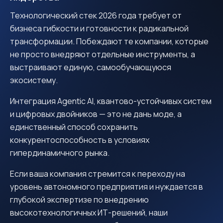
Технологический стек 2026 года требует от
бизнеса гибкости и готовности к радикальной
трансформации. Побеждают те компании, которые
не просто внедряют отдельные инструменты, а
выстраивают единую, самообучающуюся
экосистему.
Интеграция Agentic AI, квантово-устойчивых систем
и цифровых двойников — это не дань моде, а
единственный способ сохранить
конкурентоспособность в условиях
гипердинамичного рынка.
Если ваша компания стремится к переходу на
уровень автономного предприятия и нуждается в
глубокой экспертизе по внедрению
высокотехнологичных ИТ-решений, наши