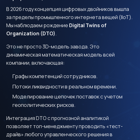
В 2026 году концепция цифровых двойников вышла
за пределы промышленного интернета вещей (IIoT).
Мы наблюдаем рождение
Digital Twins of
Organization (DTO)
.
Это не просто 3D-модель завода. Это
динамическая математическая модель всей
компании, включающая:
Графы компетенций сотрудников.
Потоки ликвидности в реальном времени.
Моделирование цепочек поставок с учетом
геополитических рисков.
Интеграция DTO с прогнозной аналитикой
позволяет топ-менеджменту проводить «тест-
драйв» любого управленческого решения в