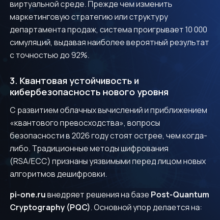
виртуальной среде. Прежде чем изменить
маркетинговую стратегию или структуру
департамента продаж, система проигрывает 10 000
симуляций, выдавая наиболее вероятный результат
с точностью до 92%.
3. Квантовая устойчивость и
кибербезопасность нового уровня
С развитием облачных вычислений и приближением
«квантового превосходства», вопросы
безопасности в 2026 году стоят острее, чем когда-
либо. Традиционные методы шифрования
Have a project or questions
(RSA/ECC) признаны уязвимыми перед лицом новых
about Pi.One?
алгоритмов дешифровки.
Let's discuss!
pi-one.ru
внедряет решения на базе
Post-Quantum
Cryptography (PQC)
. Основной упор делается на: