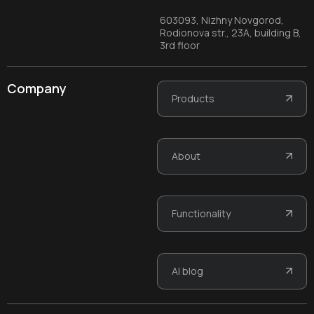
603093, Nizhny Novgorod,
Rodionova str., 23A, building B,
3rd floor
Company
Products
About
Functionality
AI blog