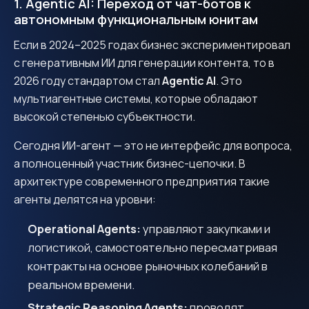
1. Agentic AI: Переход от чат-ботов к
автономным функциональным юнитам
Если в 2024–2025 годах бизнес экспериментировал
с генеративным ИИ для генерации контента, то в
2026 году стандартом стал
Agentic AI
. Это
мультиагентные системы, которые обладают
высокой степенью субъектности.
Сегодня ИИ-агент — это не интерфейс для вопроса,
а полноценный участник бизнес-цепочки. В
архитектуре современного предприятия такие
агенты делятся на уровни:
Operational Agents:
управляют закупками и
логистикой, самостоятельно пересматривая
контракты на основе рыночных колебаний в
реальном времени.
Strategic Reasoning Agents:
проводят