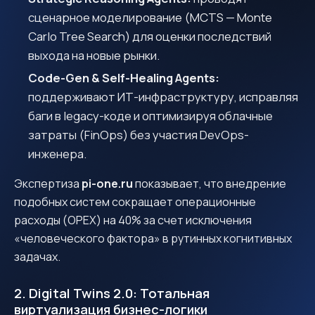
сценарное моделирование (MCTS — Monte
Carlo Tree Search) для оценки последствий
выхода на новые рынки.
Code-Gen & Self-Healing Agents:
поддерживают ИТ-инфраструктуру, исправляя
баги в legacy-коде и оптимизируя облачные
затраты (FinOps) без участия DevOps-
инженера.
Экспертиза
pi-one.ru
показывает, что внедрение
подобных систем сокращает операционные
расходы (OPEX) на 40% за счет исключения
«человеческого фактора» в рутинных когнитивных
задачах.
2. Digital Twins 2.0: Тотальная
виртуализация бизнес-логики