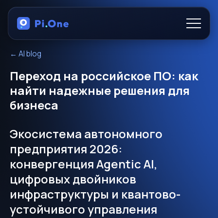
←
AI blog
Products
Переход на российское ПО: как
About
найти надежные решения для
бизнеса
Functionality
Экосистема автономного
предприятия 2026:
RU
конвергенция Agentic AI,
цифровых двойников
инфраструктуры и квантово-
устойчивого управления