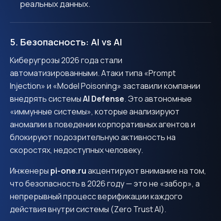
реальных данных.
5. Безопасность: AI vs AI
Киберугрозы 2026 года стали
автоматизированными. Атаки типа «Prompt
Injection» и «Model Poisoning» заставили компании
внедрять системы
AI Defense
. Это автономные
«иммунные системы», которые анализируют
аномалии в поведении корпоративных агентов и
блокируют подозрительную активность на
скоростях, недоступных человеку.
Инженеры
pi-one.ru
акцентируют внимание на том,
что безопасность в 2026 году — это не «забор», а
непрерывный процесс верификации каждого
действия внутри системы (Zero Trust AI).