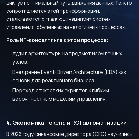
Have a project or questions
диктует оптимальный путь движения данных. Те, кто
about Pi.One?
сопротивляется этой трансформации,
сталкиваются с «галлюцинациями» систем
Let's discuss!
управления, обученных на нелогичных процессах.
Роль ИТ-консалтинга в этом процессе:
Аудит архитектуры на предмет избыточных
узлов.
Внедрение Event-Driven Architecture (EDA) как
основы для реактивного бизнеса.
Переход от жестких скриптов к гибким
вероятностным моделям управления.
4. Экономика токена и ROI автоматизации
В 2026 году финансовые директора (CFO) научились