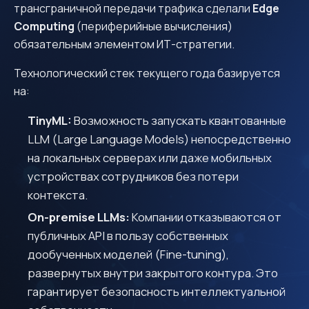
трансграничной передачи трафика сделали
Edge
Computing
(периферийные вычисления)
обязательным элементом ИТ-стратегии.
Технологический стек текущего года базируется
на:
TinyML:
Возможность запускать квантованные
LLM (Large Language Models) непосредственно
на локальных серверах или даже мобильных
устройствах сотрудников без потери
контекста.
On-premise LLMs:
Компании отказываются от
публичных API в пользу собственных
дообученных моделей (Fine-tuning),
развернутых внутри закрытого контура. Это
гарантирует безопасность интеллектуальной