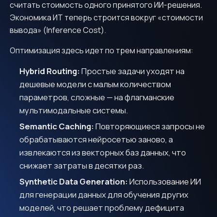
считать стоимость одного принятого ИИ-решения.
I consent to the processing of my personal data in
Экономика ИТ теперь строится вокруг «стоимости
accordance with the
Privacy Policy
вывода» (Inference Cost).
Waiting for response
Оптимизация здесь идет по трем направлениям:
Hybrid Routing:
Простые задачи уходят на
дешевые модели с малым количеством
параметров, сложные — на флагманские
мультимодальные системы.
Semantic Caching:
Повторяющиеся запросы не
обрабатываются нейросетью заново, а
извлекаются из векторных баз данных, что
снижает затраты в десятки раз.
Synthetic Data Generation:
Использование ИИ
для генерации данных для обучения других
моделей, что решает проблему дефицита