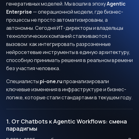
генеративных моделей. Мы вошли в эпоху
Agentic
Enterprise
— операционной модели, где бизнес-
процессы не просто автоматизированы, а
автономны. Сегодня ИТ-директоры и владельцы
технологических компаний сталкиваются с
вызовом: как интегрировать разрозненные
нейросетевые инструменты в единую архитектуру,
способную принимать решения в реальном времени
без участия человека.
Специалисты
pi-one.ru
проанализировали
ключевые изменения в инфраструктуре и бизнес-
логике, которые стали стандартами в текущем году.
1. От Chatbots к Agentic Workflows: смена
парадигмы