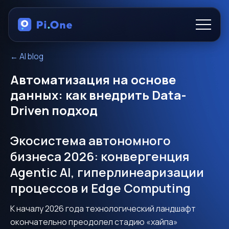
←
AI blog
Products
Автоматизация на основе
About
данных: как внедрить Data-
Driven подход
Functionality
Экосистема автономного
бизнеса 2026: конвергенция
RU
Agentic AI, гиперлинеаризации
процессов и Edge Computing
К началу 2026 года технологический ландшафт
окончательно преодолел стадию «хайпа»