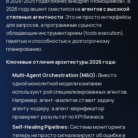
В 2024-2025 годах бизнес внедрял «помощников». В
2026 году акцент сместился на
агентов с высокой
степенью агентности
. Это не просто интерфейсы
для запросов, а программные сущности,
обладающие инструментарием (tools execution),
памятью и способностью к долгосрочному
планированию.
Ключевые отличия архитектуры 2026 года:
Multi-Agent Orchestration (MAO):
Вместо
одной монолитной модели компании
используют рой специализированных агентов.
Например, агент-аналитик ставит задачу
агенту-кодеру, а агент-верификатор
проверяет результат по KPI бизнеса.
Self-Healing Pipelines:
Системы мониторинга
теперь не просто сигнализируют об ошибке в